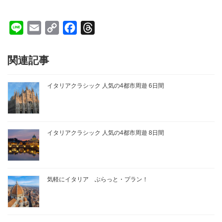
L
E
C
F
T
i
m
o
a
h
n
a
p
c
r
関連記事
e
i
y
e
e
l
L
b
a
イタリアクラシック 人気の4都市周遊 6日間
i
o
d
n
o
s
k
k
イタリアクラシック 人気の4都市周遊 8日間
気軽にイタリア ぶらっと・プラン！