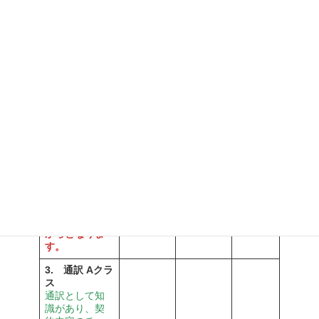
す。
2. 通訳 Bクラ
ス
通訳としての
経験があり、
一般的な商
談、交渉な
ど、お客様の
ご要望に従
い、 相手先と
€360.00
€720.00
€120.00
交渉ができる
(€30.00)
(€50.00)
イタリア語能
力
※通常の見本
市での商談で
すと、このク
ラスのご要望
からとなりま
す。
3. 通訳 Aクラ
ス
通訳として知
識があり、契