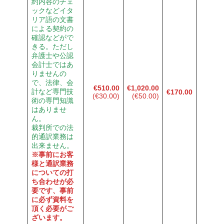
約内容のチェ
ックなどイタ
リア語の文書
による契約の
確認などがで
きる。ただし
弁護士や公認
会計士ではあ
りませんの
で、法律、会
€510.00
€1,020.00
計など専門技
€170.00
(€30.00)
(€50.00)
術の専門知識
はありませ
ん。
裁判所での法
的通訳業務は
出来ません。
※事前にお客
様と通訳業務
についての打
ち合わせが必
要です、事前
に必ず資料を
頂く必要がご
ざいます。