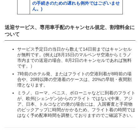
の手続きのための遅れも例外ではございませ
ん。)
送迎サービス、専用車手配のキャンセル規定、割増料金に
ついて
サービス予定日の当日から数えて14日前まではキャンセル
が無料です。(例えば8月15日のマルペンサ空港からミラノ
市内までの送迎の場合、8月2日のキャンセルであれば無料
です。）
7時前のホテル発、またはフライトの空港到着が8時前の場
合や、20時以降の空港着のケースは、20%の早朝・夜間割
増となります。
ミラノ、ローマ、ベニス、ボローニャなどに到着のフライト
が、欧州(シェンゲン)からのフライト ではない(中東、アジ
ア、日本、トルコなどの便の)場合には、入国審査と手荷物
のピックアップに時間がかかるため、フライト着の時間では
はなく予め配車時間を調整しておりますのでご確認下さい。