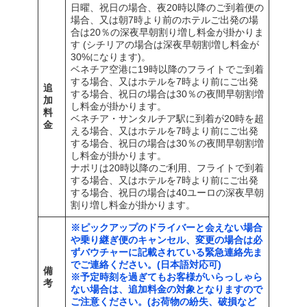
日曜、祝日の場合、夜20時以降のご到着便の
場合、又は朝7時より前のホテルご出発の場
合は20％の深夜早朝割り増し料金が掛かりま
す (シチリアの場合は深夜早朝割増し料金が
30%になります)。
ベネチア空港に19時以降のフライトでご到着
する場合、又はホテルを7時より前にご出発
追
する場合、祝日の場合は30％の夜間早朝割増
加
し料金が掛かります。
料
ベネチア・サンタルチア駅に到着が20時を超
金
える場合、又はホテルを7時より前にご出発
する場合、祝日の場合は30％の夜間早朝割増
し料金が掛かります。
ナポリは20時以降のご利用、フライトで到着
する場合、又はホテルを7時より前にご出発
する場合、祝日の場合は40ユーロの深夜早朝
割り増し料金が掛かります。
※ピックアップのドライバーと会えない場合
や乗り継ぎ便のキャンセル、変更の場合は必
ずバウチャーに記載されている緊急連絡先ま
でご連絡ください。(日本語対応可)
備
※予定時刻を過ぎてもお客様がいらっしゃら
考
ない場合は、追加料金の対象となりますので
ご注意ください。(お荷物の紛失、破損など