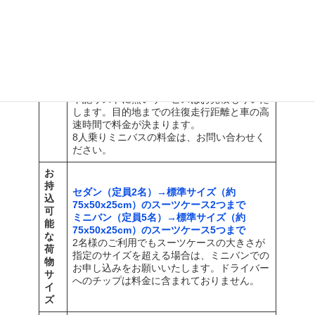
送
ビスのご連絡先は、ご予約完了後に発行する
迎
バウチャーに記載されています。
サ
サービス料金には運転手へのチップが含まれ
ー
ておりません。直接ドライバーにお渡しくだ
ビ
さい。
ス
車一台あたりの料金となります。車のタイプ
により乗車可能人数が異なります。※詳細1
下記リストに無いサービスはお見積もりいた
します。目的地までの往復走行距離と車の高
速時間で料金が決まります。
8人乗りミニバスの料金は、お問い合わせく
ださい。
お
持
セダン（定員2名）→標準サイズ（約
込
75x50x25cm）のスーツケース2つまで
可
ミニバン（定員5名）→標準サイズ（約
能
75x50x25cm）のスーツケース5つまで
な
2名様のご利用でもスーツケースの大きさが
荷
指定のサイズを超える場合は、ミニバンでの
物
お申し込みをお願いいたします。ドライバー
サ
へのチップは料金に含まれておりません。
イ
ズ