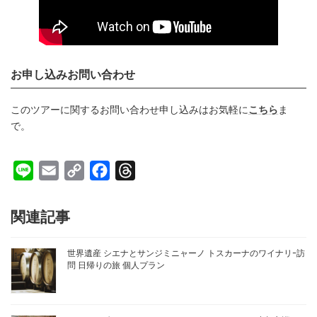
お申し込みお問い合わせ
このツアーに関するお問い合わせ申し込みはお気軽に
こちら
ま
で。
L
E
C
F
T
i
m
o
a
h
n
a
p
c
r
関連記事
e
i
y
e
e
l
L
b
a
世界遺産 シエナとサンジミニャーノ トスカーナのワイナリｰ訪
問 日帰りの旅 個人プラン
i
o
d
n
o
s
k
k