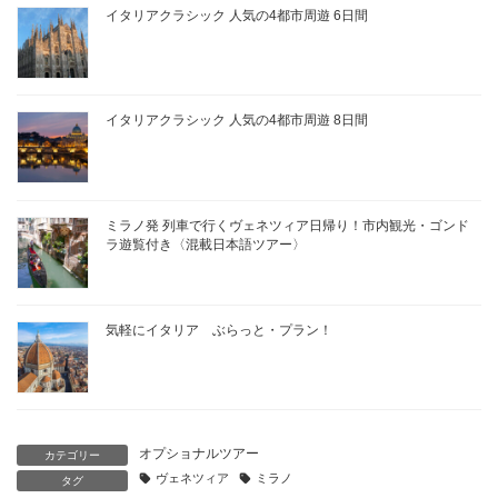
l
L
b
a
イタリアクラシック 人気の4都市周遊 6日間
i
o
d
n
o
s
k
k
イタリアクラシック 人気の4都市周遊 8日間
ミラノ発 列車で行くヴェネツィア日帰り！市内観光・ゴンド
ラ遊覧付き〈混載日本語ツアー〉
気軽にイタリア ぶらっと・プラン！
オプショナルツアー
カテゴリー
ヴェネツィア
ミラノ
タグ