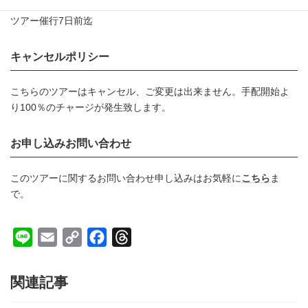
ツアー催行7日前迄
キャンセルポリシー
こちらのツアーはキャンセル、ご変更は出来ません。手配開始よ
り100％のチャージが発生致します。
お申し込みお問い合わせ
このツアーに関するお問い合わせ申し込みはお気軽に
こちら
ま
で。
L
E
C
F
T
i
m
o
a
h
n
a
p
c
r
関連記事
e
i
y
e
e