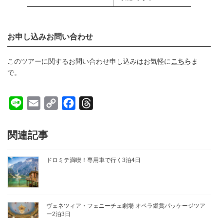
お申し込みお問い合わせ
このツアーに関するお問い合わせ申し込みはお気軽に
こちら
ま
で。
L
E
C
F
T
i
m
o
a
h
n
a
p
c
r
関連記事
e
i
y
e
e
l
L
b
a
ドロミテ満喫！専用車で行く3泊4日
i
o
d
n
o
s
k
k
ヴェネツィア・フェニーチェ劇場 オペラ鑑賞パッケージツア
ー2泊3日