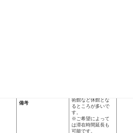
2名様よりの場合
お
ツアー代金
一人様
€
360
.00
2026年12月31日
催行日
迄、毎日
料金に含まれるもの
専用車１台
ドライバーへのチ
料金に含まれないもの
ップ、昼食代
※1名様でのご参加
の場合、料金は1.8
倍となります。
※月曜日は主要美
術館など休館とな
備考
るところが多いで
す。
※ご希望によって
は滞在時間延長も
可能です。