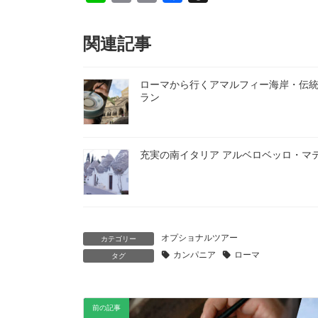
i
m
o
a
h
n
a
p
c
r
関連記事
e
i
y
e
e
l
L
b
a
ローマから行くアマルフィー海岸・伝
i
o
d
ラン
n
o
s
k
k
充実の南イタリア アルベロベッロ・マ
オプショナルツアー
カテゴリー
カンパニア
ローマ
タグ
前の記事