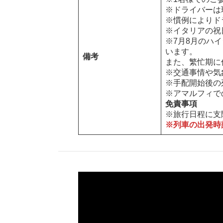
※ドライバーは
※慣例によりド
※イタリアの祝
※7月8月のハ
います。
備考
また、繁忙期に
※交通事情や気
※手配開始後の
※アマルフィで
免責事項
※旅行日程に支
※列車の出発時