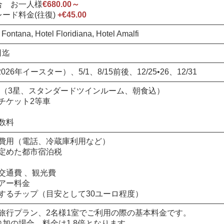
合 お一人様
€680.00～
ード料金(往復)
+€45.00
tana, Hotel Floridiana, Hotel Amalfi
0日迄
（2026年イースター）、5/1、8/15前後、12/25•26、12/31
 （3星、スタンダードツインルーム、朝食込）
チケット2等車
数料
費用（電話、冷蔵庫利用など）
定めた都市宿泊税
交通費 、観光費
アー料金
するチップ（目安として30ユーロ程度）
旅行プラン、2名様1室でご利用の際の基本料金です。
参加の場合、料金は1.8倍となります。