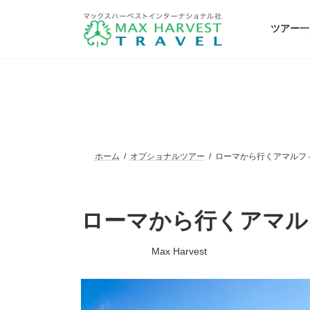
コ
ナ
ン
ビ
ツアー一
テ
ゲ
ン
ー
ツ
シ
へ
ョ
ス
ン
キ
に
ッ
移
プ
動
ホーム
オプショナルツアー
ローマから行くアマルフ
ローマから行くアマル
最
Max Harvest
終
更
新
日
時