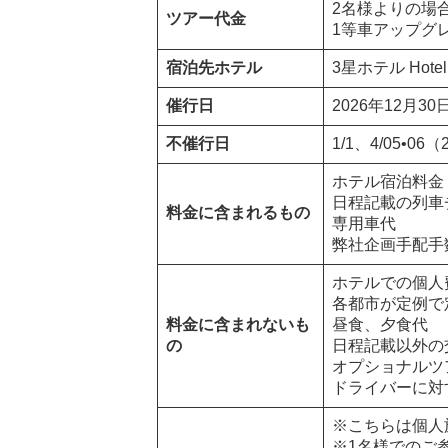
2名様よりの場
ツアー代金
1等車アップグレ
宿泊先ホテル
3星ホテル Hotel Fon
催行日
2026年12月3
不催行日
1/1、4/05•06
ホテル宿泊料金
日程記載の列車
料金に含まれるもの
専用車代
弊社企画手配手
ホテルでの個人
各都市が定例で
料金に含まれないも
昼食、夕食代
の
日程記載以外の
オプショナルツ
ドライバーに対
※こちらは個人
※1名様でのご