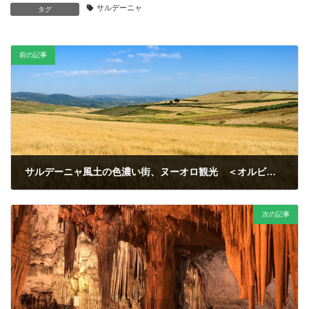
サルデーニャ
タグ
前の記事
サルデーニャ風土の色濃い街、ヌーオロ観光 ＜オルビア発・専用車＞
次の記事