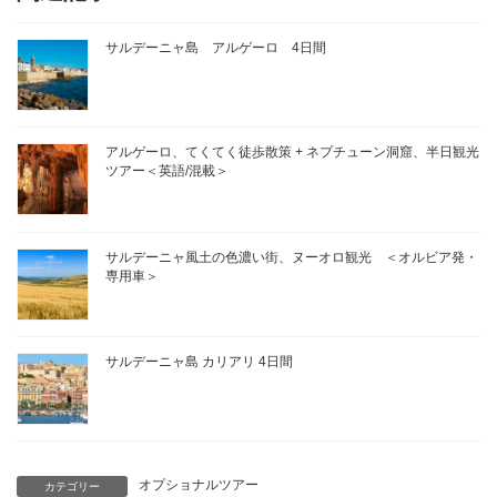
e
i
y
e
e
l
L
b
a
サルデーニャ島 アルゲーロ 4日間
i
o
d
n
o
s
k
k
アルゲーロ、てくてく徒歩散策 + ネプチューン洞窟、半日観光
ツアー＜英語/混載＞
サルデーニャ風土の色濃い街、ヌーオロ観光 ＜オルビア発・
専用車＞
サルデーニャ島 カリアリ 4日間
オプショナルツアー
カテゴリー