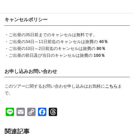
お申込み期限はご出発の2週間前までとなります
キャンセルポリシー
・ご出発の35日前までのキャンセルは無料です。
・ご出発の34日～11日前迄のキャンセルは旅費の
40％
・ご出発の10日～2日前迄のキャンセルは旅費の
80％
・ご出発の前日及び当日のキャンセルは旅費の
100％
お申し込みお問い合わせ
このツアーに関するお問い合わせ申し込みはお気軽に
こちら
ま
で。
L
E
C
F
T
i
m
o
a
h
n
a
p
c
r
関連記事