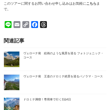
このツアーに関するお問い合わせ申し込みはお気軽に
こちら
ま
で。
L
E
C
F
T
i
m
o
a
h
n
a
p
c
r
関連記事
e
i
y
e
e
l
L
b
a
ヴェローナ発 絵画のような風景を巡る フォトジェニック・
コース
i
o
d
n
o
s
k
k
ヴェローナ発 王道のドロミテ絶景を巡るパノラマ・コース
ドロミテ満喫！専用車で行く3泊4日