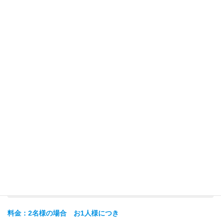
ワルシャワ・ショ
ワルシャワ
パン空港からワル
€ 48,00
€ 95,00
€ 73,0
シャワ市内
バリツェ空港から
クラクフ
€ 48,00
€ 95,00
€ 73,0
クラクフ市内
グダニスク・レ
グダニスク
フ・ワレサ空港か
€ 48,00
€ 95,00
€ 73,0
らグダニスク市内
ヴロツワフ・コペ
€
ヴロツワフ
ルニクス空港から
€ 63,00
€ 73,0
114,00
ヴロツワフ市内
ポズナン ワヴィ
ポズナン
ツァ空港からポズ
€ 48,00
€ 95,00
€ 73,0
ナン市内
日本語ガイド（プライベートガイド手配）
料金：2名様の場合 お1人様につき