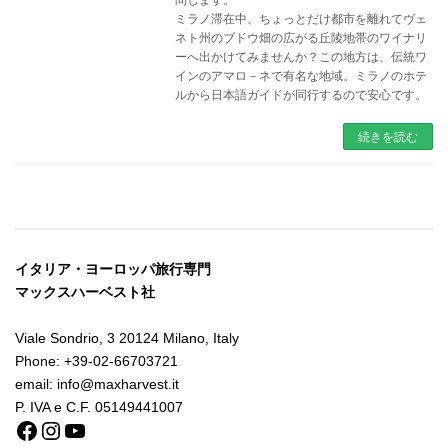
問します。
ミラノ滞在中、ちょっとだけ都市を離れてヴェ
ネト州のブドウ畑の広がる丘陵地帯のワイナリ
ーへ出かけてみませんか？この地方は、伝統ワ
インのアマロ－ネで有名な地域。ミラノのホテ
ルから日本語ガイドが同行するので安心です。
続きを読む
イタリア・ヨーロッパ旅行専門
マックスハーベスト社
Viale Sondrio, 3 20124 Milano, Italy
Phone: +39-02-66703721
email: info@maxharvest.it
P. IVA e C.F. 05149441007
Facebook
Instagram
YouTube