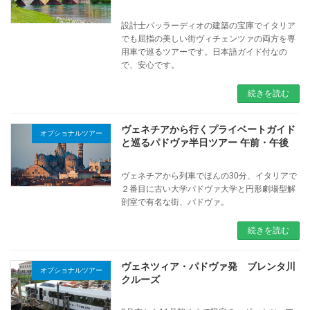
設計士パッラーディオの建築の宝庫でイタリア
でも屈指の美しい街ヴィチェンツァの両方を専
用車で巡るツアーです。日本語ガイド付なの
で、安心です。
続きを読む
ヴェネチアから行くプライベートガイド
オプショナルツアー
と巡るパドヴァ半日ツアー 午前・午後
ヴェネチアから列車でほんの30分、イタリアで
２番目に古い大学パドヴァ大学と円形劇場型解
剖室で有名な街、パドヴァ。
続きを読む
ヴェネツィア・パドヴァ発 ブレンタ川
オプショナルツアー
クルーズ