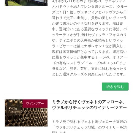
3月末から11月初めまで限定の、ヴェネツィア
とパドヴァを結ぶブレンタ川クルーズ。 クルー
ズは１日１便、ヴェネツィアとパドヴァから日
替わりで交互に出航し、貴族の美しいヴィッラ
が建つ川沿いの小さな町を巡ります。船は途
中、運河沿いにある重要なヴィッラに停泊。パ
ッラーディオが手掛けたヴィッラ・フォスカリ
や、ティエポロの天井画が素晴らしいヴィッ
ラ・ピサーニは後にナポレオン１世が購入し、
現在は国立博物館となっております。運河沿い
に最もヴィッラが集中するミーラや、オリアー
ゴの有名レストラン“イル・ブルキエッロ”でご
昼食など、歴史、芸術、文化に触れるゆったり
とした運河クルーズをお楽しみいただけます。
続きを読む
ミラノから行くヴェネトのアマローネ、
ワインツアー
ヴァルポリチェッラのワイナリーツアー
ミラノ発で訪れるヴェネト州ヴェローナ近郊の
「ヴァルポリチェッラ地域」のワイナリーを訪