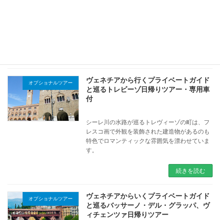
ルティナ・ダンペッツォは、ドロミテが誇る黄
金の盆地。ドロミテ山塊の東の起点にもなって
いるため、山岳巡りにも絶好のロケーションと
して人気の高いリゾート地です。
続きを読む
ヴェネチアから行くプライベートガイド
オプショナルツアー
と巡るトレビーゾ日帰りツアー・専用車
付
シーレ川の水路が巡るトレヴィーゾの町は、フ
レスコ画で外観を装飾された建造物があるのも
特色でロマンティックな雰囲気を漂わせていま
す。
続きを読む
ヴェネチアからいくプライベートガイド
オプショナルツアー
と巡るバッサーノ・デル・グラッパ、ヴ
ィチェンツァ日帰りツアー