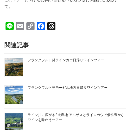
で。
L
E
C
F
T
i
m
o
a
h
n
a
p
c
r
関連記事
e
i
y
e
e
l
L
b
a
フランクフルト発ラインガウ日帰りワインツアー
i
o
d
n
o
s
k
k
フランクフルト発モーゼル地方日帰りワインツアー
ライン川に広がる2大産地 アルザスとラインガウで個性豊かな
ワインを味わうツアー