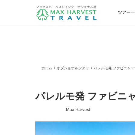
コ
ナ
ン
ビ
ツアー一
テ
ゲ
ン
ー
ツ
シ
へ
ョ
ス
ン
キ
に
ッ
移
プ
動
ホーム
オプショナルツアー
パレルモ発 ファビニャ
パレルモ発 ファビニ
最
Max Harvest
終
更
新
日
時