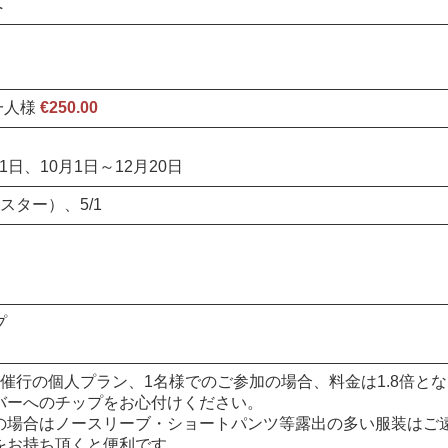
へ
一人様
€
250
.00
31日、10月1日～12月20日
イースター）、5/1
プ
催行の個人プラン、1名様でのご参加の場合、料金は1.8倍と
バーへのチップをお心付けください。
の場合はノースリーブ・ショートパンツ等露出の多い服装はご
をお持ち頂くと便利です。