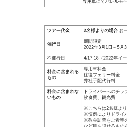
専用車にてパレルモ
ツアー代金
2名様よりの場合
お
期間限定
催行日
2022年3月1日～5月
不催行日
4/17.18（2022年
専用車料金
料金に含まれる
往復フェリー料金
もの
弊社手配代行料
料金に含まれな
ドライバーへのチッ
いもの
飲食費、観光費
※こちらは2名様より
※慣例によりドライ
※教会訪問をご希望
など肌を隠せるもの