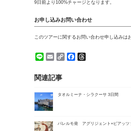
9日前より100%チャージとなります。
お申し込みお問い合わせ
このツアーに関するお問い合わせ申し込みは
L
E
C
F
T
i
m
o
a
h
n
a
p
c
r
関連記事
e
i
y
e
e
l
L
b
a
タオルミーナ・シラクーサ 3日間
i
o
d
n
o
s
k
k
パレルモ発 アグリジェント+ピアッツ