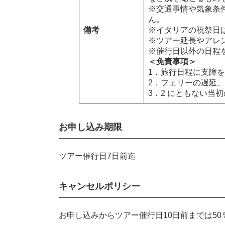
※交通事情や気象条
ん。
備考
※イタリアの祝祭日
※ツアー延長やアレ
※催行日以外の日程
＜免責事項＞
1．旅行日程に支障
2．フェリーの遅延
3．2 にともない当
お申し込み期限
ツアー催行日7日前迄
キャンセルポリシー
お申し込みからツアー催行日10日前までは50