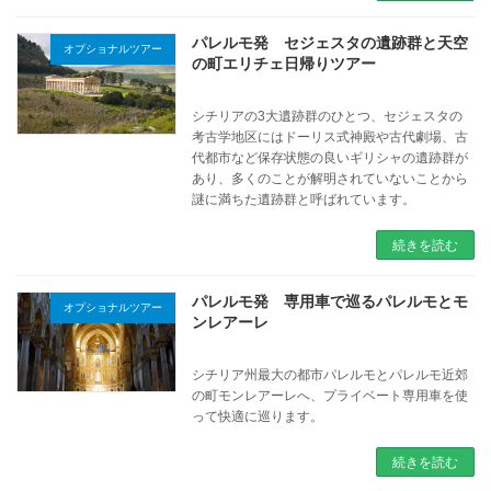
パレルモ発 セジェスタの遺跡群と天空
オプショナルツアー
の町エリチェ日帰りツアー
シチリアの3大遺跡群のひとつ、セジェスタの
考古学地区にはドーリス式神殿や古代劇場、古
代都市など保存状態の良いギリシャの遺跡群が
あり、多くのことが解明されていないことから
謎に満ちた遺跡群と呼ばれています。
続きを読む
パレルモ発 専用車で巡るパレルモとモ
オプショナルツアー
ンレアーレ
シチリア州最大の都市パレルモとパレルモ近郊
の町モンレアーレへ、プライベート専用車を使
って快適に巡ります。
続きを読む