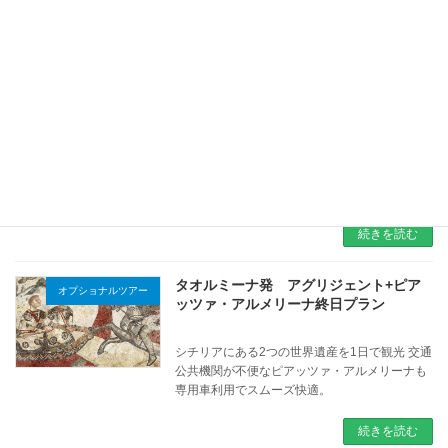
世界2大酒精強化ワイン スペインのシェ
スペシャルワインツアー
リー酒とイタリアのマルサラ酒
醸造工程中にアルコールを添加することによ
り、ワインのアルコール分を高め保存性を高め
る酒精強化ワイン。なかでも「世界四大酒精強
化ワイン」とみなされるシェリー酒とマルサラ
酒を贅沢に堪能するツアーです。専用車で効率
良く訪問するので時間も有効に活用できます。
続きを読む
タオルミーナ発 アグリジェント+ピア
オプショナルツアー
ッツァ・アルメリーナ終日プラン
シチリアにある2つの世界遺産を1日で観光 交通
公共機関が不便なピアッツァ・アルメリーナも
専用車利用でスムーズ快適。
続きを読む