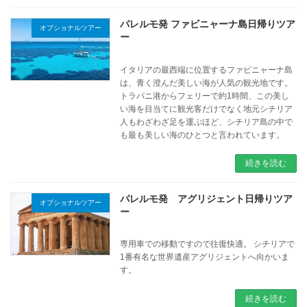
パレルモ発 ファビニャーナ島日帰りツア
オプショナルツアー
ー
イタリアの最西端に位置するファビニャーナ島
は、青く澄んだ美しい海が人気の観光地です。
トラパニ港からフェリーで約1時間、この美し
い海を目当てに観光客だけでなく地元シチリア
人もわざわざ足を運ぶほど、シチリア島の中で
も最も美しい海のひとつと言われています。
続きを読む
パレルモ発 アグリジェント日帰りツア
オプショナルツアー
ー
専用車での移動ですので往復快適。 シチリアで
1番有名な世界遺産アグリジェントへ向かいま
す。
続きを読む