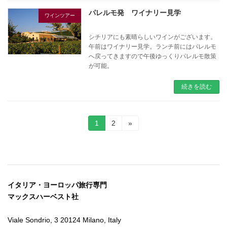
パレルモ発 ワイナリー見学
ワインツアー
シチリアにも素晴らしいワインがございます。
午前はワイナリー見学。ランチ前にはパレルモ
へ戻ってきますので午後ゆっくりパレルモ散策
が可能。
続きを読む
投
固
固
1
2
»
定
定
稿
ペ
ペ
ー
ー
の
ジ
ジ
ペ
イタリア・ヨーロッパ旅行専門
ー
マックスハーベスト社
ジ
Viale Sondrio, 3 20124 Milano, Italy
送